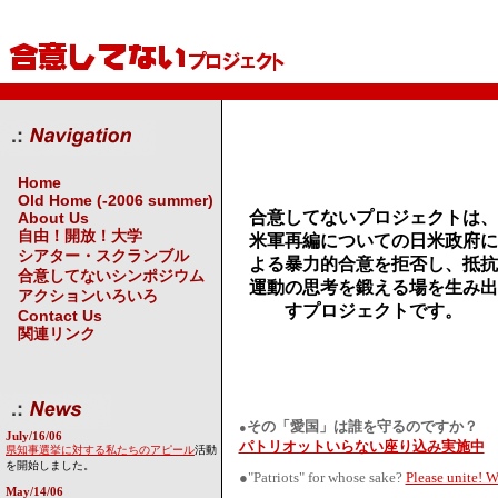
Home
Old Home (-2006 summer)
合意してないプロジェクトは、
About Us
自由！開放！大学
米軍再編についての日米政府に
シアター・スクランブル
よる暴力的合意を拒否し、抵抗
合意してないシンポジウム
運動の思考を鍛える場を生み出
アクションいろいろ
すプロジェクトです。
Contact Us
関連リンク
その「愛国」は誰を守るのですか？
●
July/16/06
パトリオットいらない座り込み実施中
県知事選挙に対する私たちのアピール
活動
を開始しました。
●"Patriots" for whose sake?
Please unite! W
May/14/06