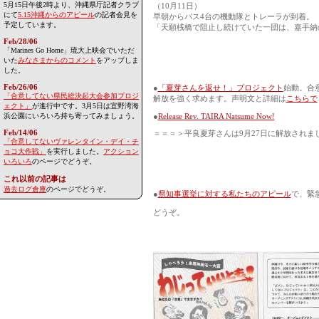
5月15日午後2時より、沖縄県庁記者クラブ
（10月11日）
にて
5.15沖縄からのアピール
の記者会見を
早朝からバス4台の機動隊とトレーラが到着。
予定しています。
「天願桟橋で阻止し続けていた一団は、嘉手納
Feb/28/06
「Marines Go Home」琉大上映会でいただ
いた
みなさまからのコメント
をアップしま
した。
Feb/26/06
●
「夏芽さんを返せ！」プロジェクト
始動。合
「合意してない県民総決起大会参加プロジ
解放を強く求めます。声明文と詳細は
こちらで
ェクト」
が進行中です。3月5日は宜野湾海
浜公園にいろいろ持ち寄ってみましょう。
●
Release Rev. TAIRA Natsume Now!
Feb/14/06
＝＝＝＞平良夏芽さんは9月27日に解放され
「合意してないヴァレンタイン・デイ・チ
ョコ大作戦」
を実行しました。
アクション
いろいろ
のページでどうぞ。
これ以前の記事は
過去ログ倉庫
のページでどうぞ。
●
県知事選挙に対する私たちのアピール
で、緊
どうぞ。