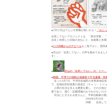
●5月21日はてんぶす那覇が熱いかも！
「わじ
合意してないプロジェクトは、「新沿岸案」「
合良く利用した巨額の支払いと、自衛隊と米軍
●
5.15沖縄からのアピール
をご覧下さい。賛同
●沢山の「合意してない」の声を集めてみまし
す）。
●
沢山の「合意してない」の「ぐー」
●
韓国、平澤での強制土地接収で不当逮捕・拘
去った4月7日、平澤市彭城邑の米軍基地拡張
で、彭城住民対策委の張道正（チャ ン・トジ
人間の生活を支える農業を愛し、その土地を
家であり、逃亡・証拠隠滅のおそれがないだけ
司法にたずさわる皆さんに、平和活動家の救
2006年4月16日
沖縄 合意してないプ