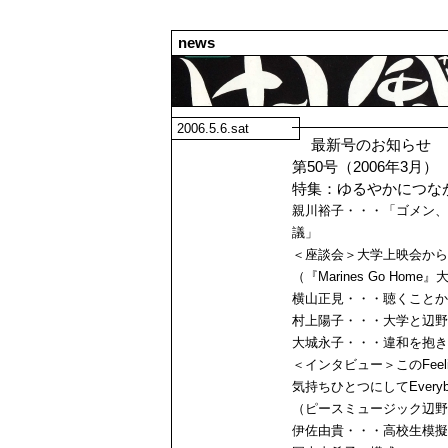
news
2006.5.6.sat
最新号のお知らせ
第50号（2006年3月）
特集：ゆるやかにつな
親川裕子・・・「ゴメン、
議」
＜座談会＞大学上映会から
（『Marines Go Ho
横山正見・・・聴くことか
村上陽子・・・大学と辺野
大城永子・・・違和を抱き
＜インタビュー＞このFeelin
気持ちひとつにしてEveryb
（ピースミュージック辺野
伊佐由貴・・・高校生模擬