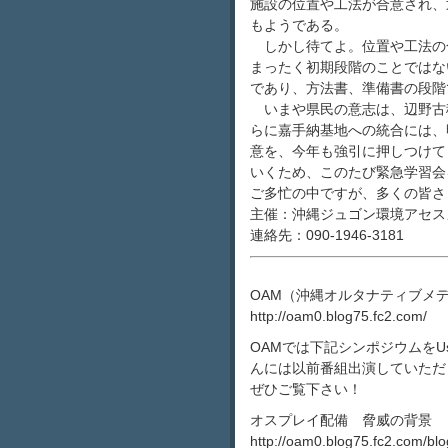
施設の位置や工法が合意され、
もようである。
しかし待てよ。位置や工法の
まったく初期段階のことではな
であり、方法書、準備書の段階
いまや県民の意志は、辺野古
らに嘉手納基地への統合には、
意を、今年も強引に押しつけて
いくため、このたび緊急学習会
ご多忙の中ですが、多くの皆さ
主催：沖縄ジュゴン環境アセス
連絡先：090-1946-3181
OAM（沖縄オルタナティブメ
http://oam0.blog75.fc2.com/
OAMでは下記シンポジウムをU
んには以前番組出演していただ
ぜひご覧下さい！
オスプレイ配備 脅威の背景
http://oam0.blog75.fc2.com/blo