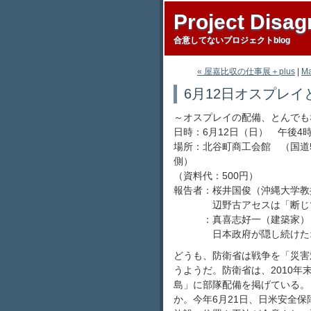
Project Disag
合意してないプロジェクトblog
« 屋嘉比収の仕事展＋plus
|
Ma
6月12日オスプレ
～オスプレイの配備、とんでも
日時：6月12日（日） 午後4時
場所：北谷町商工会館 （国道
側）
（資料代：500円）
報告者：桜井国俊（沖縄大学教
辺野古アセスは「断じて
：真喜志好一（建築家）
日本政府が隠し続けたオ
どうも、防衛省は戦争を「災害
うようだ。防衛省は、2010
島」に部隊配備を掲げている。
か。今年6月21日、日米安全