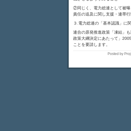
②同じく、電力総連として被曝
責任の追及に関し支援・連帯行
３.電力総連の「基本認識」に
連合の原発推進政策「凍結」も
政策大綱決定にあたって」200
ことを要請します。
Posted by Pro