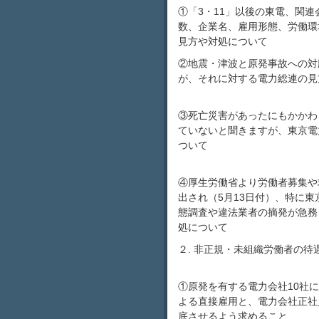
①「3・11」以後の東電、関
数、企業名、雇用形態、労働環
見方や対処について
②地震・津波と原発事故への対
が、それに対する電力総連の見
③死亡災害があったにもかかわ
ていないと聞きますが、東京電
ついて
④厚生労働省より労働者募集や
出され（5月13日付）、特に
態調査や違法業者の摘発が急務
処について
２. 非正規・未組織労働者の待
①原発を有する電力会社10社
よる直接雇用と、電力会社正社
底させるよう求めること