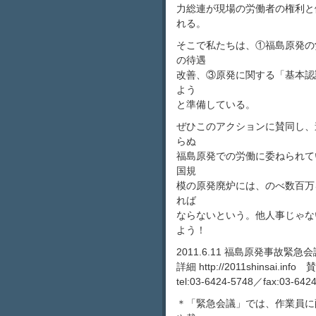
力総連が現場の労働者の権利と
れる。
そこで私たちは、①福島原発の
の待遇
改善、③原発に関する「基本認
よう
と準備している。
ぜひこのアクションに賛同し、
らぬ
福島原発での労働に委ねられて
国規
模の原発廃炉には、のべ数百万
れば
ならないという。他人事じゃな
よう！
2011.6.11 福島原発事故
詳細 http://2011shinsai.info 賛
tel:03-6424-5748／fax:
＊「緊急会議」では、作業員に