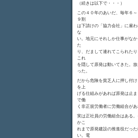
（続きは以下で・・・）
この４０年のあいだ、毎年６～
９割
は下請けの「協力会社」に雇わ
な
い。地元にそれしか仕事がなか
た
り、だまして連れてこられたり
これ
を隠して原発は動いてきた。放
った。
だから危険を貧乏人に押し付け
を上
げる仕組みがあれば原発は止ま
で働
く非正規労働者に労働組合があ
実は正社員の労働組合はある。
かこ
れまで原発建設の推進役だった
い。電