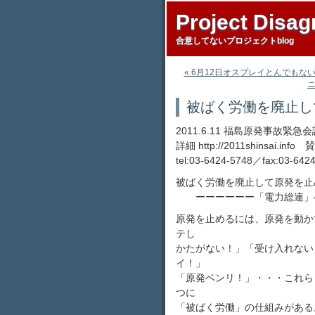
Project Disag
合意してないプロジェクトblog
« 6月12日オスプレイとんでもな
ニ
被ばく労働を廃止し
2011.6.11 福島原発事故
詳細 http://2011shinsai.info 賛
tel:03-6424-5748／fax:
被ばく労働を廃止して原発を止
ーーーーーー「電力総連」へ
原発を止めるには、原発を動か
テし
かたがない！」「受け入れない
イ！」
「原発ベンリ！」・・・これら
つに
「被ばく労働」の仕組みがある