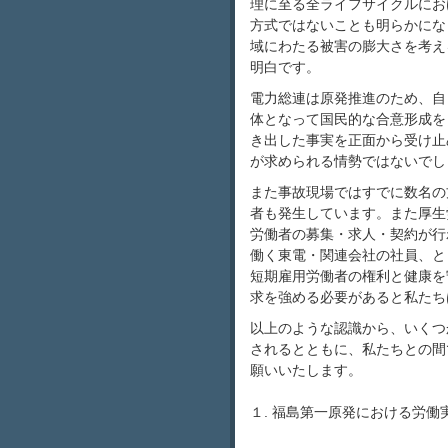
理に至る全ライフサイクルにお
方式ではないことも明らかにな
域にわたる被害の膨大さを考え
明白です。
電力総連は原発推進のため、自
体となって国民的な合意形成を
き出した事実を正面から受け止
が求められる情勢ではないでし
また事故現場ではすでに数名の
者も発生しています。また厚生
労働者の募集・求人・契約が行
働く東電・関連会社の社員、と
短期雇用労働者の権利と健康を
求を強める必要があると私たち
以上のような認識から、いくつ
されるとともに、私たちとの間
願いいたします。
―記
１. 福島第一原発における労