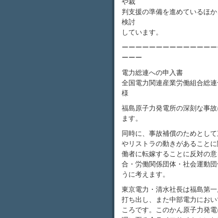
や裁
判支援の準備を進めているほか
検討
しています。
ーーーーーーーーーーーーーー
ーーー
電力総連への申入書
全国電力関連産業労働組合総連
様 福島原
福島原子力発電所の深刻な事故
ます。
同時に、事故補償のためとして
やリストラの動きがあることに
働者に転嫁することに反対の意
合・労働関係団体・社会運動団
うに考えます。
東京電力・清水社長は福島第一
打ち出し、また中部電力におい
ころです。このかん原子力発電