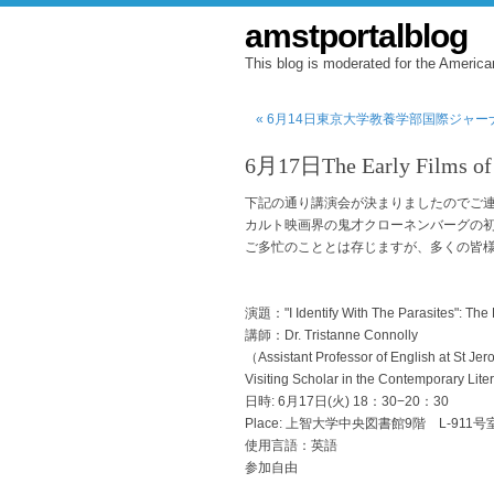
amstportalblog
This blog is moderated for the America
« 6月14日東京大学教養学部国際ジャ
6月17日The Early Films of
下記の通り講演会が決まりましたのでご連絡申し
カルト映画界の鬼才クローネンバーグの
ご多忙のこととは存じますが、多くの皆
演題："I Identify With The Parasites": The 
講師：Dr. Tristanne Connolly
（Assistant Professor of English at St Jer
Visiting Scholar in the Contemporary Lite
日時: 6月17日(火) 18：30−20：30
Place: 上智大学中央図書館9階 L-911号
使用言語：英語
参加自由