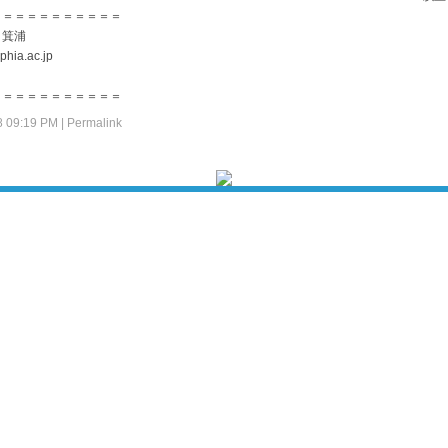
＝＝＝＝＝＝＝＝＝＝＝
：箕浦
a.ac.jp
＝＝＝＝＝＝＝＝＝＝＝
08 09:19 PM
|
Permalink