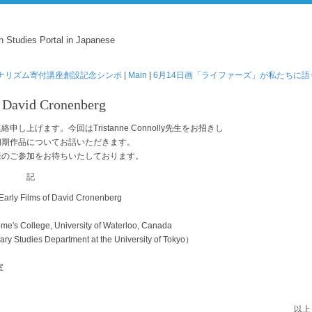
n Studies Portal in Japanese
ーナリズム寄付講座創設記念シンポ
|
Main
|
6月14日画「ライファーズ」が私たちに語
 David Cronenberg
上げます。今回はTristanne Connolly先生をお招きし
初期作品についてお話いただきます。
様のご参加をお待ちいたしております。
記
Early Films of David Cronenberg
ome's College, University of Waterloo, Canada
rary Studies Department at the University of Tokyo）
室
以上