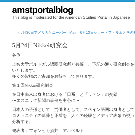
amstportalblog
This blog is moderated for the American Studies Portal in Japanese
« 5月30日アメリカとニーバー
|
Main
|
6月13日ショートフィルムとその魅
5月24日Nikkei研究会
各位
上智大学ポルトガル語圏研究所と共催し、下記の通り研究例会を
いたします。
多くの皆様のご参加をお待ちしております。
第１回Nikkei研究例会
在日中南米出身者における「日系」と「ラテン」の交錯
〜エスニック新聞の事例を中心に〜
日本人の子孫として、労働者として、スペイン語圏出身者として
コミュニティの葛藤と矛盾を、人々の経験とメディア表象の視点
分析する。
発表者：フォンセカ酒井 アルベルト