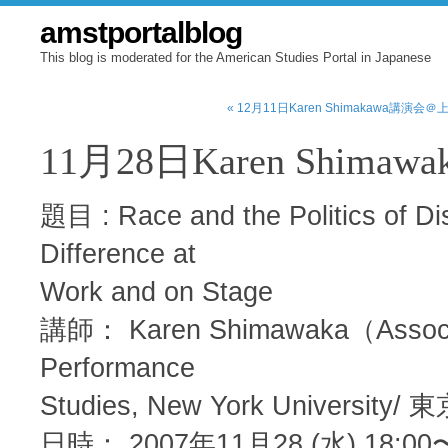
amstportalblog
This blog is moderated for the American Studies Portal in Japanese
« 12月11日Karen Shimakawa講演会＠
11月28日Karen Shima
題目 : Race and the Politics of Di
Difference at
Work and on Stage
講師： Karen Shimawaka（Associa
Performance
Studies, New York Unive
日時： 2007年11月28 (水) 18:00〜