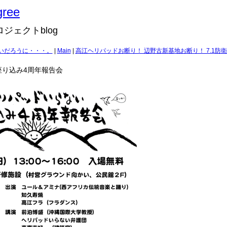
gree
ジェクトblog
暑いだろうに・・・。
|
Main
|
高江ヘリパッドお断り！ 辺野古新基地お断り！ 7.1防衛
座り込み4周年報告会