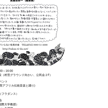
0～16:00
設（村営グラウンド向かい、公民会２F）
イベント
西アフリカ伝統音楽と踊り)
フラダンス）
会
国際大学教授）