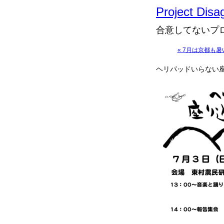
Project Disa
合意してないプロ
« 7月は京都も
ヘリパッドいらない