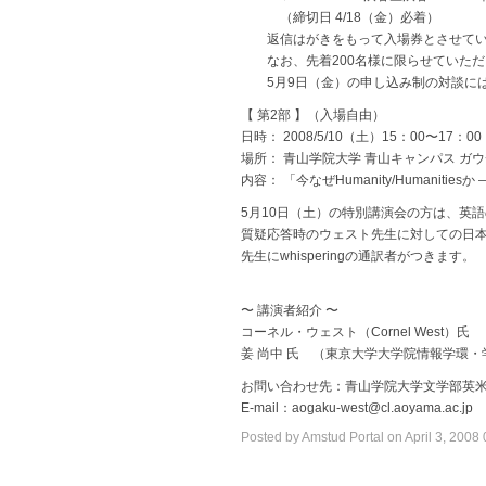
（締切日 4/18（金）必着）
返信はがきをもって入場券とさせてい
なお、先着200名様に限らせていただ
5月9日（金）の申し込み制の対談には
【 第2部 】（入場自由）
日時： 2008/5/10（土）15：00〜17：0
場所： 青山学院大学 青山キャンパス ガ
内容： 「今なぜHumanity/Humaniti
5月10日（土）の特別講演会の方は、英
質疑応答時のウェスト先生に対しての日
先生にwhisperingの通訳者がつきます。
〜 講演者紹介 〜
コーネル・ウェスト（Cornel West）
姜 尚中 氏 （東京大学大学院情報学環
お問い合わせ先：青山学院大学文学部英
E-mail：aogaku-west@cl.aoyama.ac.jp
Posted by Amstud Portal on April 3, 2008