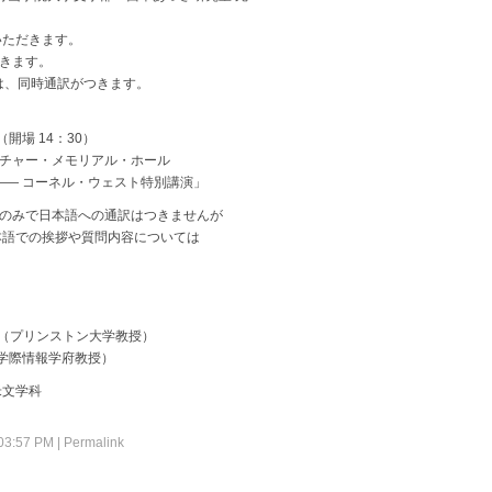
ただきます。
きます。
、同時通訳がつきます。
0（開場 14：30）
ウチャー・メモリアル・ホール
esか —— コーネル・ウェスト特別講演」
語のみで日本語への通訳はつきませんが
本語での挨拶や質問内容については
氏 （プリンストン大学教授）
・学際情報学府教授）
米文学科
 03:57 PM
|
Permalink