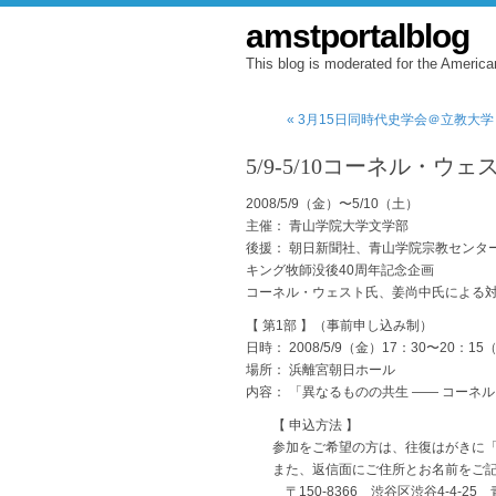
amstportalblog
This blog is moderated for the America
« 3月15日同時代史学会＠立教大学
5/9-5/10コーネル・ウ
2008/5/9（金）〜5/10（土）
主催： 青山学院大学文学部
後援： 朝日新聞社、青山学院宗教センタ
キング牧師没後40周年記念企画
コーネル・ウェスト氏、姜尚中氏による
【 第1部 】（事前申し込み制）
日時： 2008/5/9（金）17：30〜20：15
場所： 浜離宮朝日ホール
内容： 「異なるものの共生 —— コーネ
【 申込方法 】
参加をご希望の方は、往復はがきに「5
また、返信面にご住所とお名前をご記
〒150-8366 渋谷区渋谷4-4-25