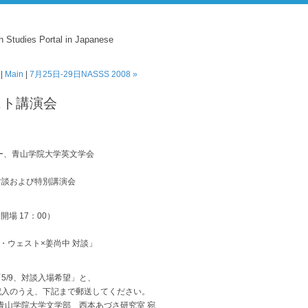
n Studies Portal in Japanese
|
Main
|
7月25日-29日NASSS 2008 »
ェスト講演会
ー、青山学院大学英文学会
対談および特別講演会
（開場 17：00）
ル・ウェスト×姜尚中 対談」
/9、対談入場希望」と、
入のうえ、下記まで郵送してください。
 青山学院大学文学部 西本あづさ研究室 宛