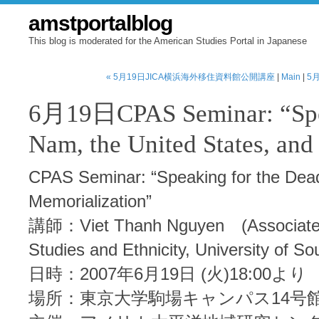
amstportalblog
This blog is moderated for the American Studies Portal in Japanese
« 5月19日JICA横浜海外移住資料館公開講座
|
Main
|
5
6月19日CPAS Seminar: “Speak
Nam, the United States, and
CPAS Seminar: “Speaking for the Dead
Memorialization”
講師：Viet Thanh Nguyen (Associate P
Studies and Ethnicity, University of So
日時：2007年6月19日 (火)18:00より
場所：東京大学駒場キャンパス14号