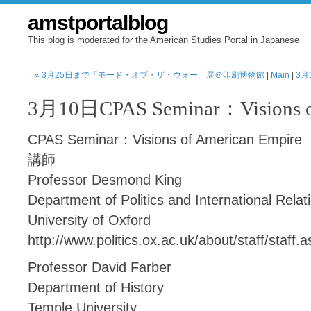
amstportalblog
This blog is moderated for the American Studies Portal in Japanese
« 3月25日まで「モード・オブ・ザ・ウォー」展＠印刷博物館
|
Main
|
3月
3月10日CPAS Seminar：Visions of
CPAS Seminar：Visions of American Empire
講師
Professor Desmond King
Department of Politics and International Relat
University of Oxford
http://www.politics.ox.ac.uk/about/staff/sta
Professor David Farber
Department of History
Temple University