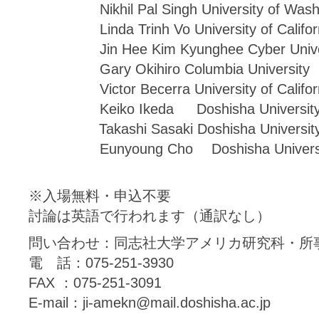
Nikhil Pal Singh University of Washing
Linda Trinh Vo University of California
Jin Hee Kim Kyunghee Cyber Univer
Gary Okihiro Columbia University
Victor Becerra University of California
Keiko Ikeda Doshisha Universit
Takashi Sasaki Doshisha Universit
Eunyoung Cho Doshisha Universi
※入場無料・申込不要
討論は英語で行われます（通訳なし）
問い合わせ：同志社大学アメリカ研究科・所
電 話：075-251-3930
FAX ：075-251-3091
E-mail：ji-amekn@mail.doshisha.ac.jp