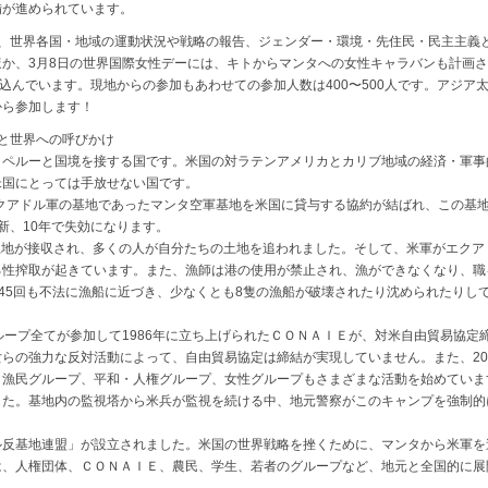
備が進められています。
て、世界各国・地域の運動状況や戦略の報告、ジェンダー・環境・先住民・民主主義
か、3月8日の世界国際女性デーには、キトからマンタへの女性キャラバンも計画
込んでいます。現地からの参加もあわせての参加人数は400〜500人です。アジア
から参加します！
と世界への呼びかけ
とペルーと国境を接する国です。米国の対ラテンアメリカとカリブ地域の経済・軍事
米国にとっては手放せない国です。
クアドル軍の基地であったマンタ空軍基地を米国に貸与する協約が結ばれ、この基
新、10年で失効になります。
土地が接収され、多くの人が自分たちの土地を追われました。そして、米軍がエク
る性搾取が起きています。また、漁師は港の使用が禁止され、漁ができなくなり、職
軍は45回も不法に漁船に近づき、少なくとも8隻の漁船が破壊されたり沈められたり
ープ全てが参加して1986年に立ち上げられたＣＯＮＡＩＥが、対米自由貿易協定
らの強力な反対活動によって、自由貿易協定は締結が実現していません。また、20
漁民グループ、平和・人権グループ、女性グループもさまざまな活動を始めています
した。基地内の監視塔から米兵が監視を続ける中、地元警察がこのキャンプを強制的
反基地連盟」が設立されました。米国の世界戦略を挫くために、マンタから米軍を
は、人権団体、ＣＯＮＡＩＥ、農民、学生、若者のグループなど、地元と全国的に展