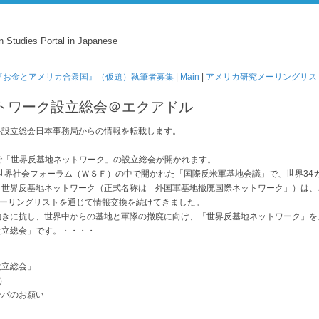
n Studies Portal in Japanese
 『お金とアメリカ合衆国』（仮題）執筆者募集
|
Main
|
アメリカ研究メーリングリスト
ットワーク設立総会＠エクアドル
ル設立総会日本事務局からの情報を転載します。
ルで「世界反基地ネットワーク」の設立総会が開かれます。
世界社会フォーラム（ＷＳＦ）の中で開かれた「国際反米軍基地会議」で、世界34カ
「世界反基地ネットワーク（正式名称は「外国軍基地撤廃国際ネットワーク」）は、
メーリングリストを通じて情報交換を続けてきました。
きに抗し、世界中からの基地と軍隊の撤廃に向け、「世界反基地ネットワーク」を
設立総会」です。・・・・
設立総会」
）
ンパのお願い