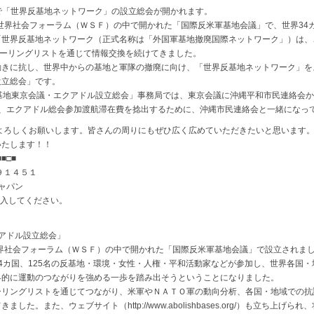
ルで「世界反基地ネットワーク」の設立総会が開かれます。
世界社会フォーラム（ＷＳＦ）の中で開かれた「国際反米軍基地会議」で、世界34カ
「世界反基地ネットワーク（正式名称は「外国軍基地撤廃国際ネットワーク」）は、
メーリングリストを通じて情報交換を続けてきました。
きに抗し、世界中からの基地と軍隊の撤廃に向け、「世界反基地ネットワーク」を
設立総会」です。
基地東京会議・エクアドル設立総会」事務局では、東京会議に沖縄平和市民連絡会か
の、エクアドル総会参加渡航滞在費を捻出するために、沖縄市民連絡会と一緒になっ
よろしくお願いします。皆さんの周りにもぜひ広く広めていただきたいと思います
いたします！！
■□■
９１４５１
ャパン
記入してください。
アドル設立総会」
世界社会フォーラム（ＷＳＦ）の中で開かれた「国際反米軍基地会議」で設立されま
4カ国、125名の反基地・環境・女性・人権・平和活動家などが参加し、世界各国
界的に運動のつながりを強める一歩を踏み出そうということになりました。
リングリストを通じてつながり、米軍やＮＡＴＯ軍の動向分析、各国・地域での抗
た。また、ウェブサイト（http://www.abolishbases.org/）も立ち上