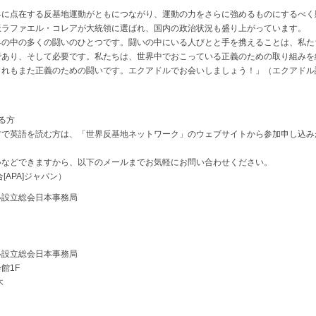
点在する反基地運動がともにつながり、運動の力をさらに強めるものにするべく懸命
派ラファエル・コレアが大統領に選ばれ、国内の政治状況も盛り上がっています。
の中の多くの闘いのひとつです。闘いの中にいる人びとと手を携えることは、私た
であり、そして必要です。私たちは、世界中でおこっている正義のための取り組みを
これもまた正義のための闘いです。エクアドルでお会いしましょう！」（エクアドル
る方
方で英語を読む方は、「世界反基地ネットワーク」のウェブサイトから参加申し込み
いなどできますから、以下のメールまでお気軽にお問い合わせください。
合[APA]ジャパン）
ル設立総会日本事務局
ル設立総会日本事務局
館1F
木