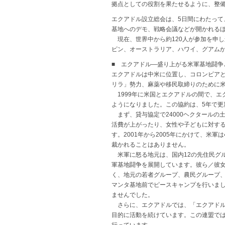
拠点としての役割を果たせるように、整
エクアドル設立総会は、5日間にわたっ
基地へのデモ、戦略会議などが開かれるほ
現在、世界中から約120人が参加を申し
ピン、オーストラリア、ハワイ、グアム
■ エクアドル—盛り上がる米軍基地闘争
エクアドルは中米に位置し、コロンビア
リラ」勢力、麻薬や移民取締りのために
1999年に米国とエクアドルの間で、エ
ようになりました。この協約は、5年で更
まず、貸与協定で24000ヘクタールの
活費が上がったり、女性や子どもに対す
す。2001年から2005年にかけて、米
裁かれることはありません。
米軍に怒る地元は、国内12の先住民グル
軍基地闘争を展開しています。彼ら／彼女
く、地元の若者グループ、農民グループ、
マンタ基地前でピースキャンプを行いま
ませんでした。
さらに、エクアドルでは、「エクアドル
目的に活動を続けています。この連盟で