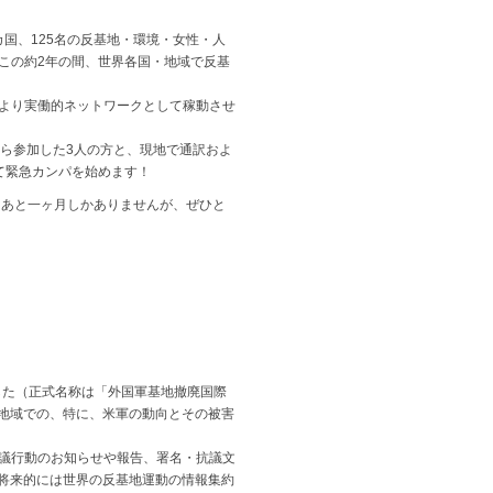
国、125名の反基地・環境・女性・人
この約2年の間、世界各国・地域で反基
より実働的ネットワークとして稼動させ
ら参加した3人の方と、現地で通訳およ
て緊急カンパを始めます！
。あと一ヶ月しかありませんが、ぜひと
した（正式名称は「外国軍基地撤廃国際
・地域での、特に、米軍の動向とその被害
議行動のお知らせや報告、署名・抗議文
げられ、将来的には世界の反基地運動の情報集約