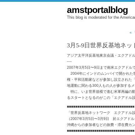
amstportalblog
This blog is moderated for the America
«
3月5-9日世界反基地ネ
アジア太平洋反基地東京会議・エクアド
----
2007年3月5日〜9日まで南米エクアド
2004年にインドのムンバイで開かれた
権・平和活動家などが参加し設立された
地運動に関わる300人もの人が参加する
特に、いま世界規模で進む米軍再編の動
るスタートとなるのがこの「エクアドル
■■■■■■■■■■■■■■■■■■■■■■■■■■■■■■■■
「世界反基地ネットワーク エクアドル
（2007年3月5日〜3月9日 於エクアドル
沖縄からの参加者などの旅費・滞在費カ
■■■■■■■■■■■■■■■■■■■■■■■■■■■■■■■■