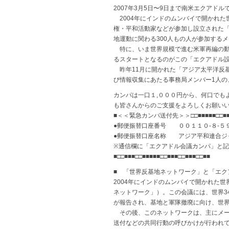
2007年3月5日〜9日まで南米エクアド
2004年にインドのムンバイで開かれた
権・平和活動家などが参加し設立された
地運動に関わる300人もの人が参加する
特に、いま世界規模で進む米軍再編の動
るスタートとなるのがこの「エクアドル
昨年11月に開かれた「アジア太平洋反
び情報収集にあたる事務局メンバー1人
カンパは一口１,０００円から、何口でも
も皆さんからのご支援をよろしくお願い
■＜＜緊急カンパ送付先＞＞□□■■■■■□□■■
●郵便振替口座番号 ００１１０‐８‐５
●郵便振替口座名称 アジア平和連合ジ
※通信欄に「エクアドル会議カンパ」と
■□□■■■□□■■■■■□□■■■□□■■■□□■■
■ 「世界反基地ネットワーク」と「エク
2004年にインドのムンバイで開かれた
ネットワーク」）。この会議には、世界3
が報告され、基地と軍隊撤廃に向け、世
その後、このネットワークは、主にメー
送付などの共同行動の呼びかけが行われてきまし