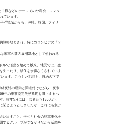
と主権などのテーマでの分科会、マンタ
されています。
太平洋地域からも、沖縄、韓国、フィリ
的戦略地とされ、特にコロンビアの「ゲ
地は米軍の前方展開基地として使われる
アドルで活動を始めて以来、地元では、生
を失ったり、移住を余儀なくされていま
しています。こうした犯罪も、協約の下で
締結反対の運動と関連付けながら、反米
09年の軍事協定失効延期を阻止するべ
。昨年5月には、若者たち130人が、
に閉じようとしましたが、これにも負け
追い出すこと、平和と社会の非軍事化を
開するグループがつながりながら活動を