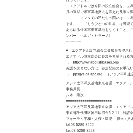
行っています。
エクアドルでは今回の設立総会を、世界に
月の選挙で米軍基地撤去を訴えた反米左
——「マンタでの私たちの闘いは、世界
ます。……『もうひとつの世界』は可能
あらゆる外国軍軍事基地をなくすこと、
ンバー ヘルガ・セラーノ）
-------------
■ エクアドル設立総会に参加を希望され
エクアドル設立総会に参加を希望される
→ http://www.abolishbases.org/
英語を読まない方は、参加登録のお手伝
→ ppsg@jca.apc.org （アジア平和連
アジア太平洋反基地東京会議・エクアド
事務局長
八木 隆次
======================
アジア太平洋反基地東京会議・エクアド
東京都千代田区神田駿河台3-2-11 総評会
フォーラム平和・人権・環境 担当：八
tel.03-5289-8222
fax.03-5289-8223